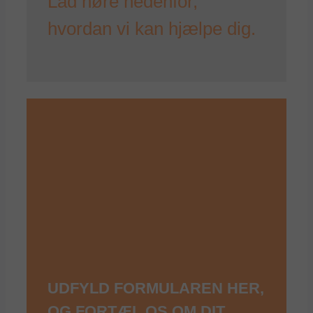
Lad høre nedenfor,
hvordan vi kan hjælpe dig.
UDFYLD FORMULAREN HER,
OG FORTÆL OS OM DIT