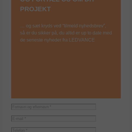
PROJEKT
… og sæt kryds ved “tilmeld nyhedsbrev”,
så er du sikker på, du altid er up to date med
de seneste nyheder fra LEDVANCE