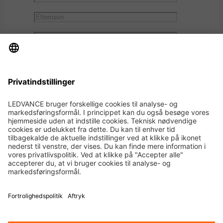
Jeg accepterer, at LEDVANCE må
kontakte mig på baggrund af den
information, jeg har indtastet *
Legal
|
Vilkår for brug
|
Fortrolighedspolitik
|
Cookie-politik
|
Globale websites
|
Kontakt