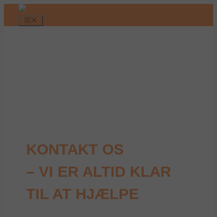
Hop
til
Menu
indhold
KONTAKT OS
– VI ER ALTID KLAR
TIL AT HJÆLPE