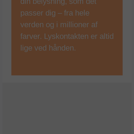
din belysning, som det
passer dig – fra hele
verden og i millioner af
farver. Lyskontakten er altid
lige ved hånden.